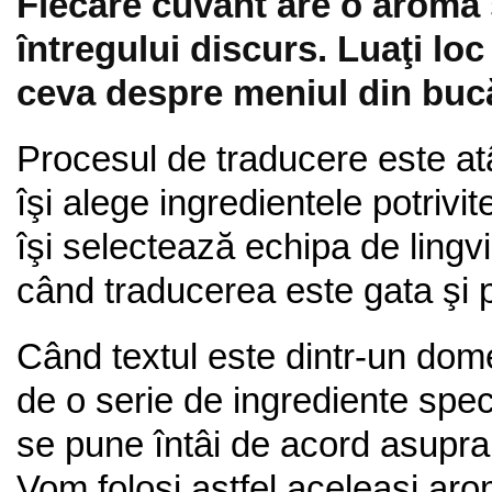
Fiecare cuvânt are o aromă ş
întregului discurs. Luaţi lo
ceva despre meniul din bucă
Procesul de traducere este at
îşi alege ingredientele potriv
îşi selectează echipa de lingv
când traducerea este gata şi p
Când textul este dintr-un dome
de o serie de ingrediente spec
se pune întâi de acord asupra 
Vom folosi astfel aceleaşi arom